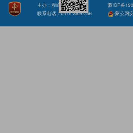
主办：赤峰市水利局
蒙ICP备190
联系电话：0476-8820756
蒙公网安备