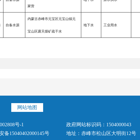
家营
内蒙古赤峰市元宝区元宝山镇元
1
自备水源
地下水
工业用水
宝山区露天煤矿疏干水
网站地图
002808号-1
政府网站标识码：1504000043
15040402000145号
地址：赤峰市松山区大明街12号