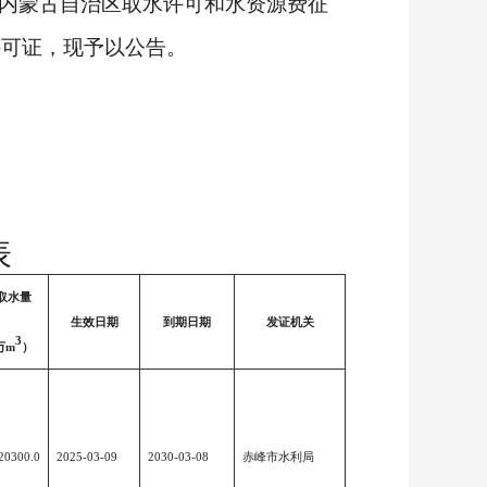
内蒙古自治区取水许可和水资源费征
许可证，现予以公告。
表
取水量
生效日期
到期日期
发证机关
3
万m
）
20300.0
2025-03-09
2030-03-08
赤峰市水利局