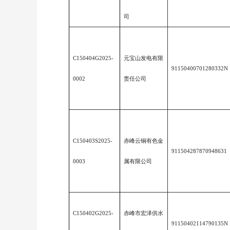
司
C150404G2025-
元宝山发电有限
91150400701280332N
0002
责任公司
C150403S2025-
赤峰云铜有色金
911504287870948631
0003
属有限公司
C150402G2025-
赤峰市宏泽供水
91150402114790135N