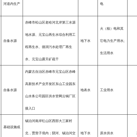
河道内生产
电
赤峰市松山区老哈河北岸第三水源
火（核）电和其
地水源、元宝山再生水综合利用工
自备水源
地
下
水
它电力生产用水;
程再生水、德润污水处理厂再生
生活用水
水、元宝山露天矿疏干
内蒙古自治区赤峰市元宝山区赤峰
高新技术产业开发区东山工业园东
自备水源
地
表
水
工业用水
山水务公司园区供水管网云铜厂区
接入口
锡泊河南岸红山区西部大三家村
基础设施或
北，贾营子境内；阴河、锡泊河交
地下水
原水供水