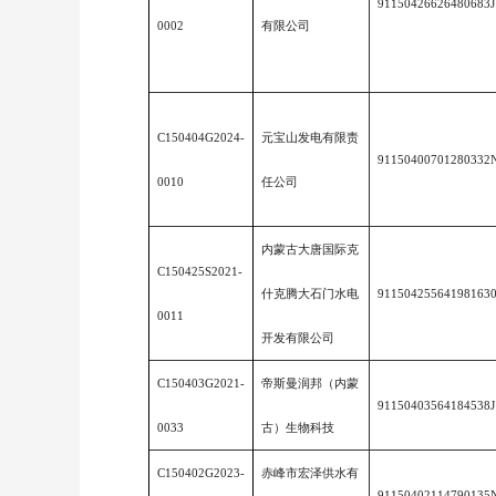
91150426626480683J
0002
有限公司
C150404G2024-
元宝山发电有限责
91150400701280332
0010
任公司
内蒙古大唐国际克
C150425S2021-
什克腾大石门水电
91150425564198163
0011
开发有限公司
C150403G2021-
帝斯曼润邦（内蒙
91150403564184538J
0033
古）生物科技
C150402G2023-
赤峰市宏泽供水有
91150402114790135