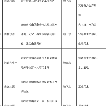
自备水源
翁牛特旗乌丹镇玉龙工业园区
地下水
其它电力生产用
水
赤峰市松山区老哈河北岸第三水
火（核）电和其
N
自备水源
源地、元宝山再生水综合利用工
地下水
它电力生产用水;
程、元宝山露天矿
生活用水
内蒙古自治区赤峰市克什克腾旗
河道内生产用水-
0
河道内生产
地表水
浩来呼热苏木大石门水库
水力发电
赤峰市资源型城市经济转型开发
自备水源
地下水
工业用水
试验区
赤峰市红山区大三家、松山区穆
N
自备水源
地下水
原水供水