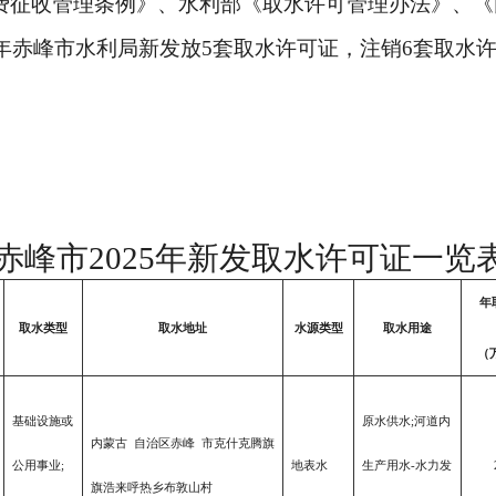
费征收管理条例》、水利部《取水许可管理办法》、《
5年赤峰市水利局新发放5套取水许可证，注销6套取水
赤峰市
202
5
年
新
发取水许可证一览
年
取水类型
取水地址
水源类型
取水用途
（
基础设施或
原水供水;河道内
内蒙古 自治区赤峰 市克什克腾旗
公用事业;
地表水
生产用水-水力发
旗浩来呼热乡布敦山村