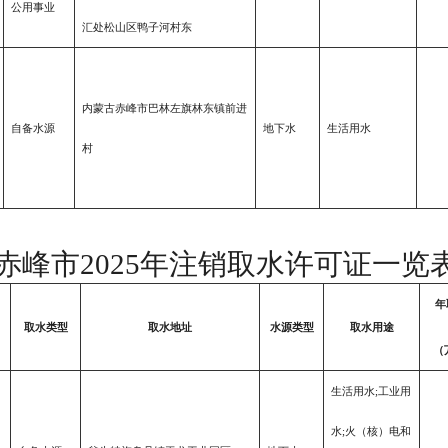
公用事业
汇处松山区鸭子河村东
内蒙古赤峰市巴林左旗林东镇前进
自备水源
地下水
生活用水
村
赤峰市
202
5
年
注销
取水许可证一览
年
取水类型
取水地址
水源类型
取水用途
（
生活用水;工业用
水;火（核）电和