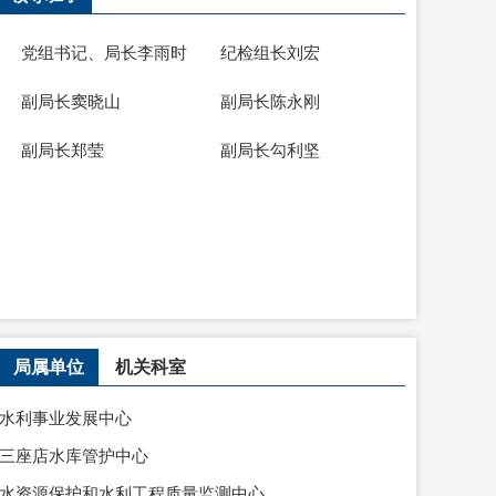
党组书记、局长
李雨时
纪检组长
刘宏
副局长
窦晓山
副局长
陈永刚
副局长
郑莹
副局长
勾利坚
局属单位
机关科室
水利事业发展中心
三座店水库管护中心
水资源保护和水利工程质量监测中心