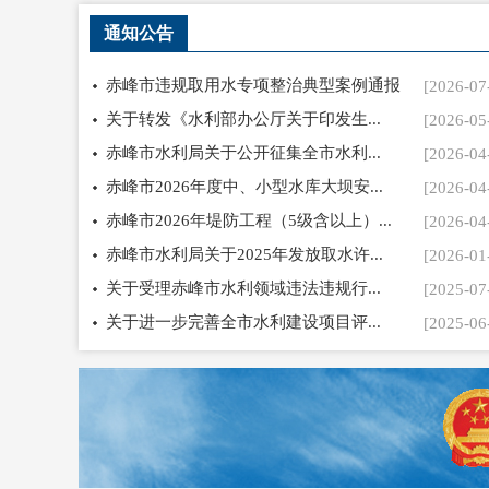
通知公告
赤峰市违规取用水专项整治典型案例通报
[2026-07
关于转发《水利部办公厅关于印发生...
[2026-05
赤峰市水利局关于公开征集全市水利...
[2026-04
赤峰市2026年度中、小型水库大坝安...
[2026-04
赤峰市2026年堤防工程（5级含以上）...
[2026-04
学习贯彻党的二十届四中全会精神
赤峰市水利局关于2025年发放取水许...
[2026-01
赤峰市水利局成功举办“同心节水 共筑未来”全市干部职...
/li>
/li>
关于受理赤峰市水利领域违法违规行...
[2025-07
关于进一步完善全市水利建设项目评...
[2025-06