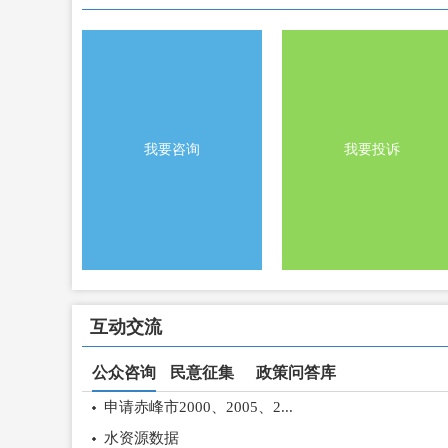
市水利局召开深入贯彻中央八项规定精神学习教育警示教育
赤峰市水利局召开2025年全市水利工作暨党风廉政建设工...
我要咨询
我要投诉
/li>
/li>
互动交流
公众咨询
民意征集
政策问答库
申请赤峰市2000、2005、2...
水资源数据